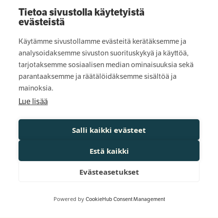
Tietoa sivustolla käytetyistä
evästeistä
Optian säätiö luo uskoa tulevaan siellä,
Käytämme sivustollamme evästeitä kerätäksemme ja
missä sitä eniten tarvitaan. Tuemme ihmisiä
analysoidaksemme sivuston suorituskykyä ja käyttöä,
ja yhteisöjä, jotka pyrkivät rakentamaan
tarjotaksemme sosiaalisen median ominaisuuksia sekä
toiveikkaampaa Itä-, Keski- ja Pohjois-
parantaaksemme ja räätälöidäksemme sisältöä ja
Suomea.
mainoksia.
Lue lisää
Salli kaikki evästeet
Säätiö
Estä kaikki
Näin haet
Evästeasetukset
Tietosuojaseloste
Muuta evästeitä
Powered by
CookieHub Consent Management