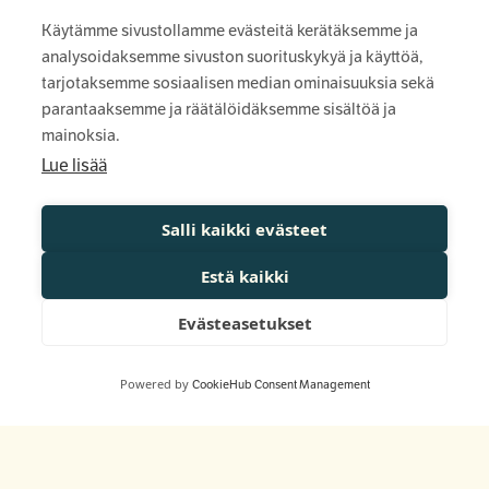
missä sitä eniten tarvitaan. Tuemme ihmisiä
Käytämme sivustollamme evästeitä kerätäksemme ja
ja yhteisöjä, jotka pyrkivät rakentamaan
analysoidaksemme sivuston suorituskykyä ja käyttöä,
tarjotaksemme sosiaalisen median ominaisuuksia sekä
toiveikkaampaa Itä-, Keski- ja Pohjois-
parantaaksemme ja räätälöidäksemme sisältöä ja
Suomea.
mainoksia.
Lue lisää
Säätiö
Salli kaikki evästeet
Näin haet
Estä kaikki
Evästeasetukset
Tietosuojaseloste
Muuta evästeitä
Powered by
CookieHub Consent Management