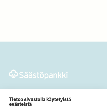
Tietoa sivustolla käytetyistä
evästeistä
Optian säätiö luo uskoa tulevaan siellä,