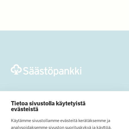
Tietoa sivustolla käytetyistä
Optian säätiö luo uskoa tulevaan siellä,
evästeistä
missä sitä eniten tarvitaan. Tuemme ihmisiä
Käytämme sivustollamme evästeitä kerätäksemme ja
ja yhteisöjä, jotka pyrkivät rakentamaan
analysoidaksemme sivuston suorituskykyä ja käyttöä,