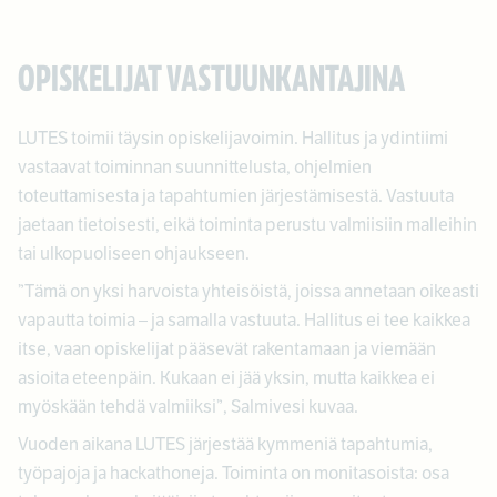
OPISKELIJAT VASTUUNKANTAJINA
LUTES toimii täysin opiskelijavoimin. Hallitus ja ydintiimi
vastaavat toiminnan suunnittelusta, ohjelmien
toteuttamisesta ja tapahtumien järjestämisestä. Vastuuta
jaetaan tietoisesti, eikä toiminta perustu valmiisiin malleihin
tai ulkopuoliseen ohjaukseen.
”Tämä on yksi harvoista yhteisöistä, joissa annetaan oikeasti
vapautta toimia – ja samalla vastuuta. Hallitus ei tee kaikkea
itse, vaan opiskelijat pääsevät rakentamaan ja viemään
asioita eteenpäin. Kukaan ei jää yksin, mutta kaikkea ei
myöskään tehdä valmiiksi”, Salmivesi kuvaa.
Vuoden aikana LUTES järjestää kymmeniä tapahtumia,
työpajoja ja hackathoneja. Toiminta on monitasoista: osa