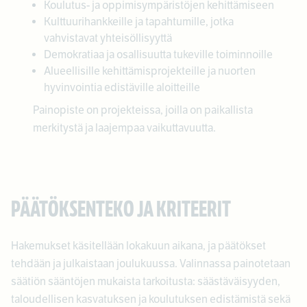
Koulutus- ja oppimisympäristöjen kehittämiseen
Kulttuurihankkeille ja tapahtumille, jotka
vahvistavat yhteisöllisyyttä
Demokratiaa ja osallisuutta tukeville toiminnoille
Alueellisille kehittämisprojekteille ja nuorten
hyvinvointia edistäville aloitteille
Painopiste on projekteissa, joilla on paikallista
merkitystä ja laajempaa vaikuttavuutta.
PÄÄTÖKSENTEKO JA KRITEERIT
Hakemukset käsitellään lokakuun aikana, ja päätökset
tehdään ja julkaistaan joulukuussa. Valinnassa painotetaan
säätiön sääntöjen mukaista tarkoitusta: säästäväisyyden,
taloudellisen kasvatuksen ja koulutuksen edistämistä sekä