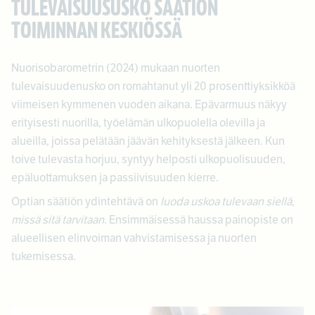
TULEVAISUUSUSKO SÄÄTIÖN
TOIMINNAN KESKIÖSSÄ
Nuorisobarometrin (2024) mukaan nuorten
tulevaisuudenusko on romahtanut yli 20 prosenttiyksikköä
viimeisen kymmenen vuoden aikana. Epävarmuus näkyy
erityisesti nuorilla, työelämän ulkopuolella olevilla ja
alueilla, joissa pelätään jäävän kehityksestä jälkeen. Kun
toive tulevasta horjuu, syntyy helposti ulkopuolisuuden,
epäluottamuksen ja passiivisuuden kierre.
Optian säätiön ydintehtävä on
luoda uskoa tulevaan siellä,
missä sitä tarvitaan
. Ensimmäisessä haussa painopiste on
alueellisen elinvoiman vahvistamisessa ja nuorten
tukemisessa.