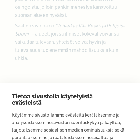
osingoista, jolloin pankin menestys kanavoituu
suoraan alueen hyväksi.
Säätiön visiona on
“Toiveikas Itä-, Keski- ja Pohjois-
Suomi”
– alueet, joissa ihmiset kokevat voivansa
vaikuttaa tulevaan, yhteisöt voivat hyvin ja
tulevaisuus tuo enemmän mahdollisuuksia kuin
uhkia.
Tietoa sivustolla käytetyistä
evästeistä
Käytämme sivustollamme evästeitä kerätäksemme ja
analysoidaksemme sivuston suorituskykyä ja käyttöä,
tarjotaksemme sosiaalisen median ominaisuuksia sekä
parantaaksemme ja räätälöidäksemme sisältöä ja