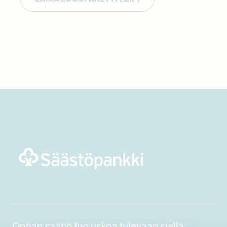
Optian säätiö luo uskoa tulevaan siellä,