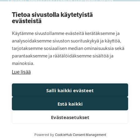
missä sitä eniten tarvitaan. Tuemme ihmisiä
Tietoa sivustolla käytetyistä
ja yhteisöjä, jotka pyrkivät rakentamaan
evästeistä
toiveikkaampaa Itä-, Keski- ja Pohjois-
Käytämme sivustollamme evästeitä kerätäksemme ja
Suomea.
analysoidaksemme sivuston suorituskykyä ja käyttöä,
tarjotaksemme sosiaalisen median ominaisuuksia sekä
parantaaksemme ja räätälöidäksemme sisältöä ja
mainoksia.
Säätiö
Lue lisää
Näin haet
Salli kaikki evästeet
Estä kaikki
Tietosuojaseloste
Muuta evästeitä
Evästeasetukset
Powered by
CookieHub Consent Management