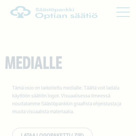
Siirry sisältöön
MEDIALLE
Tämä osio on tarkoitettu medialle. Täältä voit ladata
käyttöön säätiön logot. Visuaalisessa ilmeessä
noudatamme Säästöpankkin graafista ohjeistusta ja
muuta visuaalista materiaalia.
LATAA LOGOPAKETTI (.ZIP)